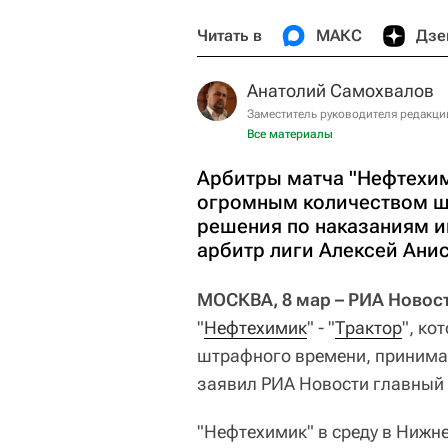
Читать в
МАКС
Дзе
Анатолий Самохвалов
Заместитель руководителя редакци
Все материалы
Арбитры матча "Нефтехим
огромным количеством ш
решения по наказаниям и
арбитр лиги Алексей Ани
МОСКВА, 8 мар – РИА Новос
"
Нефтехимик
" - "
Трактор
", к
штрафного времени, принима
заявил РИА Новости главный
"Нефтехимик" в среду в Нижн