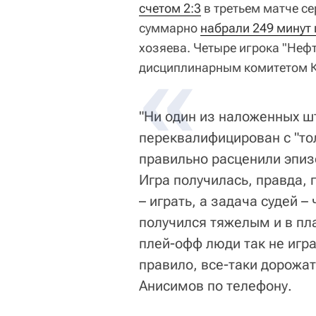
счетом 2:3
в третьем матче с
суммарно
набрали 249 минут
хозяева. Четыре игрока "Неф
дисциплинарным комитетом К
"Ни один из наложенных ш
переквалифицирован с "толч
правильно расценили эпиз
Игра получилась, правда, г
– играть, а задача судей 
получился тяжелым и в пла
плей-офф люди так не игр
правило, все-таки дорожат
Анисимов по телефону.