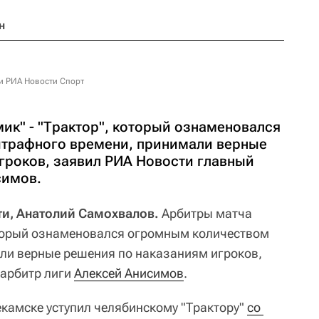
н
и РИА Новости Спорт
ик" - "Трактор", который ознаменовался
трафного времени, принимали верные
гроков, заявил РИА Новости главный
симов.
ти, Анатолий Самохвалов.
Арбитры матча
оторый ознаменовался огромным количеством
ли верные решения по наказаниям игроков,
 арбитр лиги
Алексей Анисимов
.
екамске уступил челябинскому "Трактору"
со 