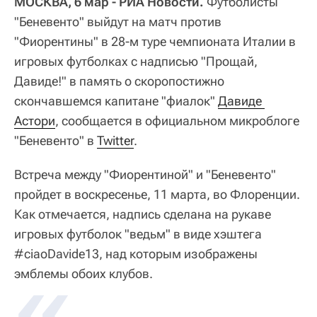
МОСКВА, 6 мар - РИА Новости.
Футболисты
"Беневенто" выйдут на матч против
"Фиорентины" в 28-м туре чемпионата Италии в
игровых футболках с надписью "Прощай,
Давиде!" в память о скоропостижно
скончавшемся капитане "фиалок"
Давиде 
Астори
, сообщается в официальном микроблоге
"Беневенто" в
Twitter
.
Встреча между "Фиорентиной" и "Беневенто"
пройдет в воскресенье, 11 марта, во Флоренции.
Как отмечается, надпись сделана на рукаве
игровых футболок "ведьм" в виде хэштега
#ciaoDavide13, над которым изображены
эмблемы обоих клубов.