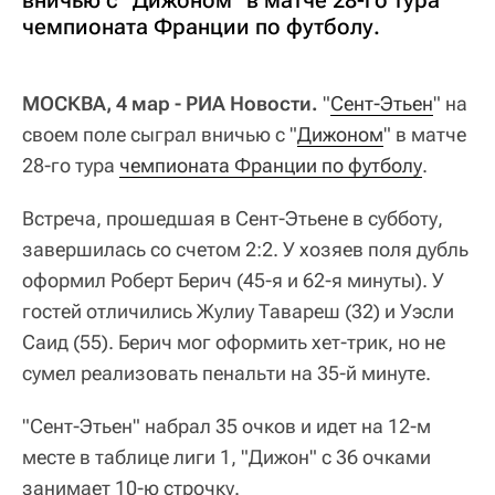
вничью с "Дижоном" в матче 28-го тура
чемпионата Франции по футболу.
МОСКВА, 4 мар - РИА Новости.
"
Сент-Этьен
" на
своем поле сыграл вничью с "
Дижоном
" в матче
28-го тура
чемпионата Франции по футболу
.
Встреча, прошедшая в Сент-Этьене в субботу,
завершилась со счетом 2:2. У хозяев поля дубль
оформил Роберт Берич (45-я и 62-я минуты). У
гостей отличились Жулиу Тавареш (32) и Уэсли
Саид (55). Берич мог оформить хет-трик, но не
сумел реализовать пенальти на 35-й минуте.
"Сент-Этьен" набрал 35 очков и идет на 12-м
месте в таблице лиги 1, "Дижон" с 36 очками
занимает 10-ю строчку.