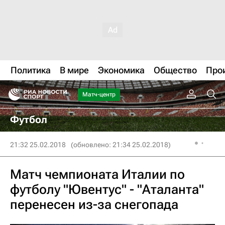
Политика
В мире
Экономика
Общество
Про
Матч-центр
Футбол
21:32 25.02.2018
(обновлено: 21:34 25.02.2018)
Матч чемпионата Италии по
футболу "Ювентус" - "Аталанта"
перенесен из-за снегопада