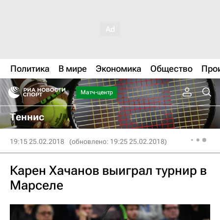
Политика
В мире
Экономика
Общество
Про
Матч-центр
Теннис
19:15 25.02.2018
(обновлено: 19:25 25.02.2018)
Карен Хачанов выиграл турнир в
Марселе