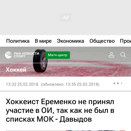
Политика
В мире
Экономика
Общество
Про
Матч-центр
Хоккей
13:32 25.02.2018
(обновлено: 13:35 25.02.2018)
Хоккеист Еременко не принял
участие в ОИ, так как не был в
списках МОК - Давыдов