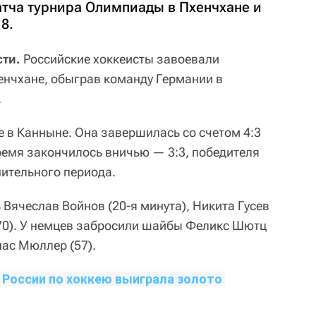
тча турнира Олимпиады в Пхенчхане и
8.
сти.
Российские хоккеисты завоевали
енчхане, обыграв команду Германии в
.
е в Канныне. Она завершилась со счетом 4:3
е время закончилось вничью — 3:3, победителя
нительного периода.
 Вячеслав Войнов (20-я минута), Никита Гусев
 (70). У немцев забросили шайбы Феликс Шютц
нас Мюллер (57).
 России по хоккею выиграла золото 