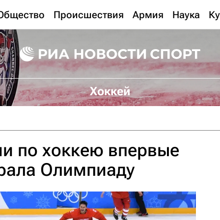
Общество
Происшествия
Армия
Наука
Ку
Хоккей
и по хоккею впервые
грала Олимпиаду‍