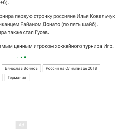
+6).
урнира первую строчку россияне Илья Ковальчук
иканцем Райаном Донато (по пять шайб),
а также стал Гусев.
амым ценным игроком хоккейного турнира Игр
.
Вячеслав Войнов
Россия на Олимпиаде 2018
Германия