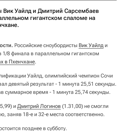
 Вик Уайлд и Дмитрий Сарсембаев
раллельном гигантском слаломе на
нчхане.
ости.
Российские сноубордисты
Вик Уайлд
и
 1/8 финала в параллельном гигантском
х в Пхенчхане
.
алификации Уайлд, олимпийский чемпион Сочи
ал девятый результат - 1 минута 25,51 секунды.
в суммарное время - 1 минута 25,74 секунды.
5,99) и
Дмитрий Логинов
(1.31,00) не смогли
, заняв 18-е и 32-е места соответственно.
стоится позднее в субботу.