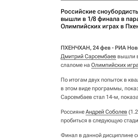
Российские сноубордисты
вышли в 1/8 финала в па
Олимпийских играх в Пхе
ПХЕНЧХАН, 24 фев - РИА Нов
Дмитрий Сарсембаев
вышли в
слаломе на
Олимпийских игра
По итогам двух попыток в кв
в этом виде программы, показ
Сарсембаев стал 14-м, показа
Россияне
Андрей Соболев
(1.2
пробиться в следующую стадию
Финал в данной дисциплине со