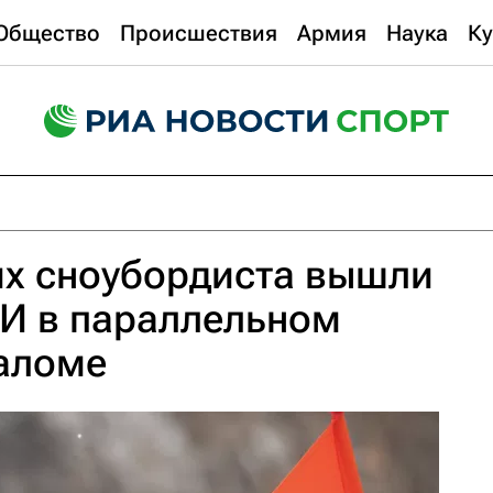
Общество
Происшествия
Армия
Наука
Ку
их сноубордиста вышли
ОИ в параллельном
лаломе