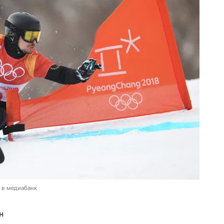
 в медиабанк
н