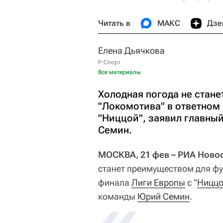
Читать в
МАКС
Дзе
Елена Дьячкова
Р-Спорт
Все материалы
Холодная погода не стан
"Локомотива" в ответном 
"Ниццой", заявил главны
Семин.
МОСКВА, 21 фев – РИА Новос
станет преимуществом для фу
финала
Лиги Европы
с "
Ницц
команды
Юрий Семин
.