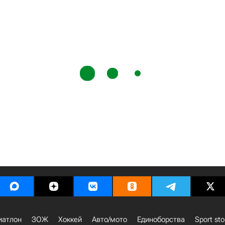
иатлон
ЗОЖ
Хоккей
Авто/мото
Единоборства
Sport sto