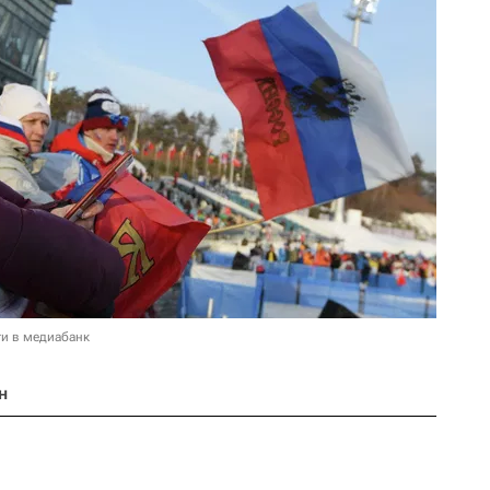
и в медиабанк
н