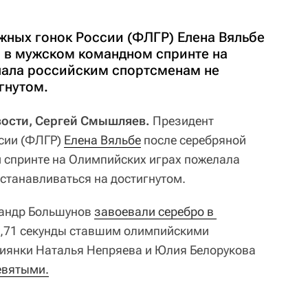
ных гонок России (ФЛГР) Елена Вяльбе
 в мужском командном спринте на
лала российским спортсменам не
гнутом.
вости, Сергей Смышляев.
Президент
сии (ФЛГР)
Елена Вяльбе
после серебряной
 спринте на Олимпийских играх пожелала
станавливаться на достигнутом.
сандр Большунов
завоевали серебро в 
 1,71 секунды ставшим олимпийскими
иянки Наталья Непряева и Юлия Белорукова
евятыми.