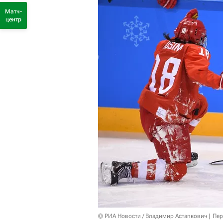
Матч-
центр
© РИА Новости / Владимир Астапкович
Пер