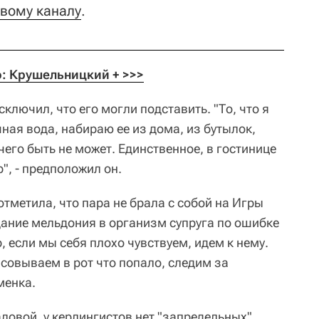
вому каналу
.
: Крушельницкий + >>>
ключил, что его могли подставить. "То, что я
чная вода, набираю ее из дома, из бутылок,
чего быть не может. Единственное, в гостинице
", - предположил он.
отметила, что пара не брала с собой на Игры
ание мельдония в организм супруга по ошибке
, если мы себя плохо чувствуем, идем к нему.
асовываем в рот что попало, следим за
менка.
ловой, у керлингистов нет "запредельных"