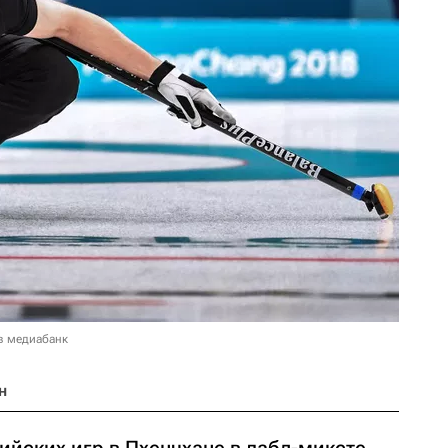
в медиабанк
н