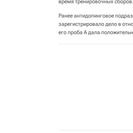
время тренировочных сборов
Ранее антидопинговое подраз
зарегистрировало дело в отно
его проба A дала положитель