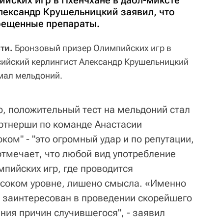
йских игр в Пхенчхане в дабл-миксте
лександр Крушельницкий заявил, что
рещенные препараты.
ти.
Бронзовый призер Олимпийских игр в
сийский керлингист Александр Крушельницкий
имал мельдоний.
, положительный тест на мельдоний стал
партнерши по команде Анастасии
ком" - "это огромный удар и по репутации,
отмечает, что любой вид употребление
пийских игр, где проводится
ысоком уровне, лишено смысла. «Именно
й заинтересован в проведении скорейшего
ния причин случившегося", - заявил