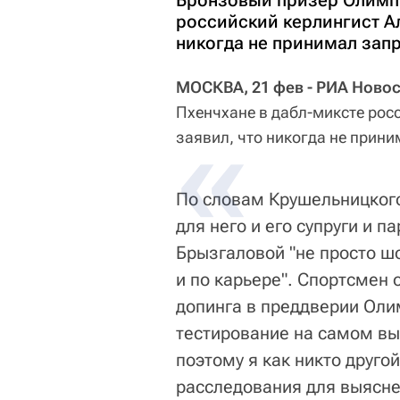
Бронзовый призер Олимпи
российский керлингист А
никогда не принимал зап
МОСКВА, 21 фев - РИА Новос
Пхенчхане в дабл-миксте рос
заявил, что никогда не прин
По словам Крушельницкого
для него и его супруги и 
Брызгаловой "не просто шо
и по карьере". Спортсмен 
допинга в преддверии Олим
тестирование на самом в
поэтому я как никто друго
расследования для выясне