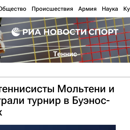
Общество
Происшествия
Армия
Наука
Ку
Теннис
теннисисты Мольтени и
рали турнир в Буэнос-
х