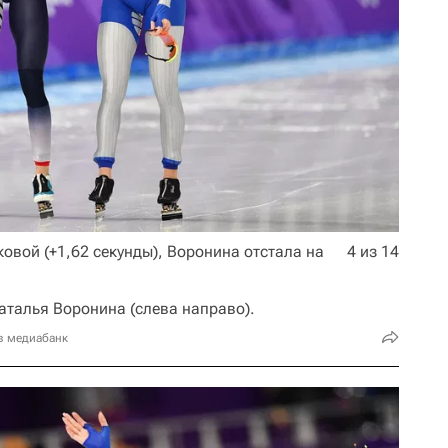
овой (+1,62 секунды), Воронина отстала на
4 из 14
аталья Воронина (слева направо).
в медиабанк