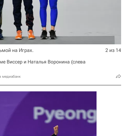
ьмой на Играх.
2 из 14
ме Виссер и Наталья Воронина (слева
в медиабанк