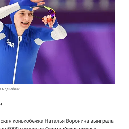
в медиабанк
н
ийская конькобежка Наталья Воронина
выиграла 
ии 5000 метров на
Олимпийских играх в 