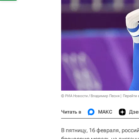
© РИА Новости / Владимир Песня
Перейти 
Читать в
МАКС
Дзе
В пятницу, 16 февраля, росс
бронзовую медаль
на дистанц