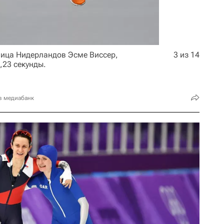
ница Нидерландов Эсме Виссер,
3 из 14
,23 секунды.
в медиабанк