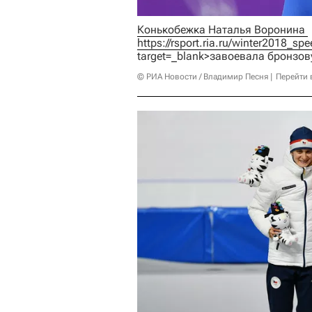
Конькобежка Наталья Воронина 
https://rsport.ria.ru/winter2018_
target=_blank>завоевала бронзо
© РИА Новости / Владимир Песня
Перейти 