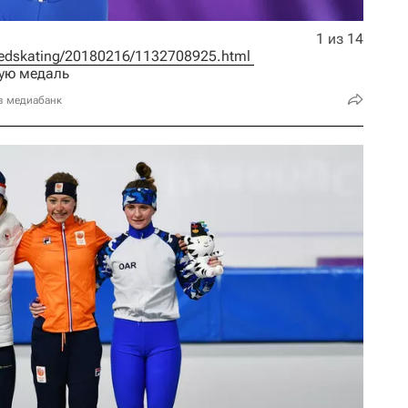
1 из 14
speedskating/20180216/1132708925.html 
вую медаль
в медиабанк