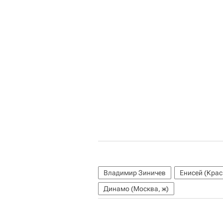
Владимир Зиничев
Енисей (Крас
Динамо (Москва, ж)