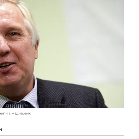
ейти в медиабанк
н