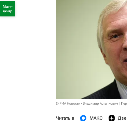
Матч-
центр
© РИА Новости / Владимир Астапкович
Пер
Читать в
МАКС
Дзе