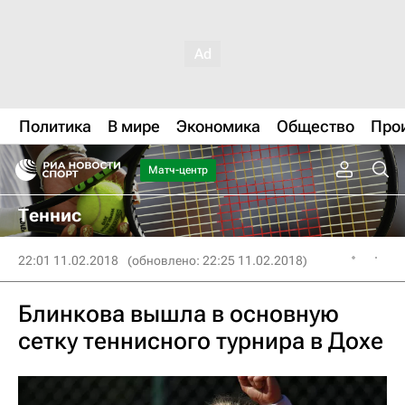
Политика
В мире
Экономика
Общество
Про
Матч-центр
Теннис
22:01 11.02.2018
(обновлено: 22:25 11.02.2018)
Блинкова вышла в основную
сетку теннисного турнира в Дохе