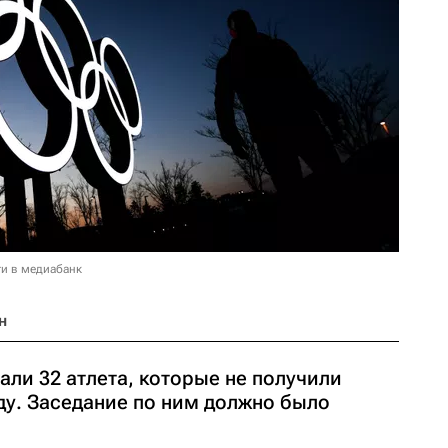
и в медиабанк
н
али 32 атлета, которые не получили
у. Заседание по ним должно было