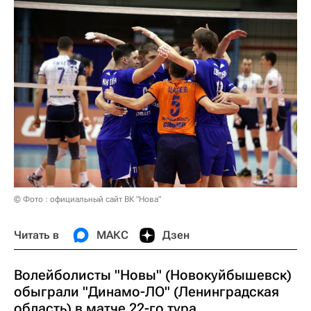
© Фото : официальный сайт ВК "Нова"
Читать в
МАКС
Дзен
Волейболисты "Новы" (Новокуйбышевск)
обыграли "Динамо-ЛО" (Ленинградская
область) в матче 22-го тура