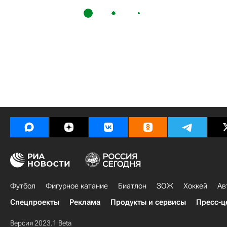
Футбол
Фигурное катание
Биатлон
ЗОЖ
Хоккей
Ав
Спецпроекты
Реклама
Продукты и сервисы
Пресс-ц
Версия 2023.1 Beta