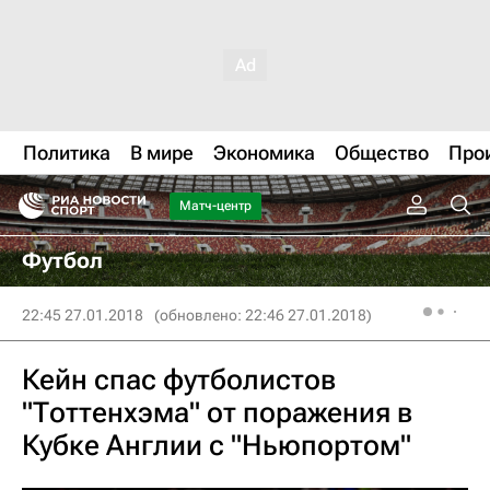
Политика
В мире
Экономика
Общество
Про
Матч-центр
Футбол
22:45 27.01.2018
(обновлено: 22:46 27.01.2018)
Кейн спас футболистов
"Тоттенхэма" от поражения в
Кубке Англии с "Ньюпортом"