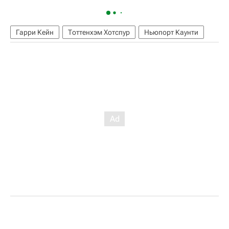
Гарри Кейн
Тоттенхэм Хотспур
Ньюпорт Каунти