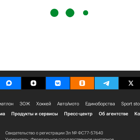
иатлон
ЗОЖ
Хоккей
Авто/мото
Единоборства
Sport sto
ма
Продукты и сервисы
Пресс-центр
Об агентстве
Ко
Свидетельство о регистрации Эл № ФС77-57640
Учредитель: Федеральное государственное унитарное