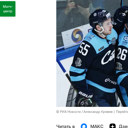
Матч-
центр
© РИА Новости / Александр Кряжев
Перейт
Читать в
МАКС
Дзе