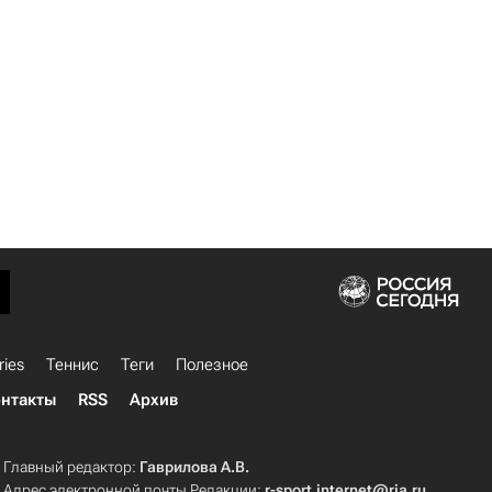
ries
Теннис
Теги
Полезное
нтакты
RSS
Архив
Главный редактор:
Гаврилова А.В.
Адрес электронной почты Редакции:
r-sport.internet@ria.ru