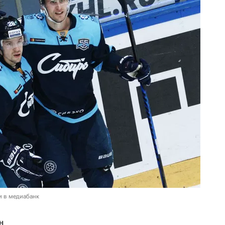
и в медиабанк
н