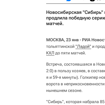
Новосибирская "Сибирь" в
продлила победную серию
матчей.
МОСКВА, 23 янв - РИА Новос
тольяттинской
"Ладой"
и прод
КХЛ
до пяти матчей.
Встреча, состоявшаяся в Ново
2:0) в пользу хозяев, в сост
я и 59-я минуты). Голкипер н
ворота в неприкосновенности 
нынешнем сезоне.
"Сибирь", которая набрала 85