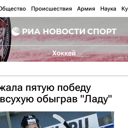
Общество
Происшествия
Армия
Наука
Ку
Хоккей
жала пятую победу
 всухую обыграв "Ладу"