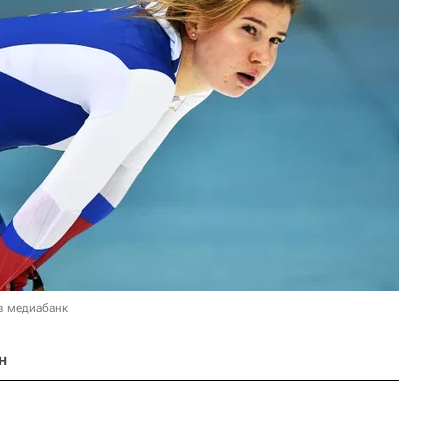
в медиабанк
н