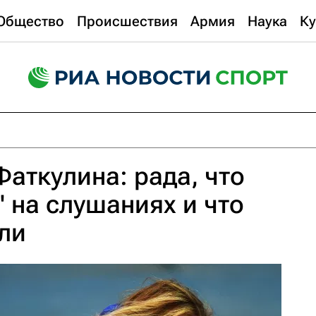
Общество
Происшествия
Армия
Наука
Ку
аткулина: рада, что
" на слушаниях и что
ли