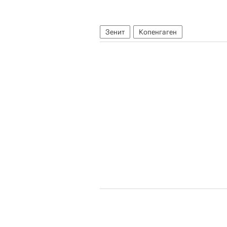
Зенит
Копенгаген