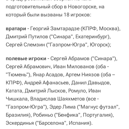
подготовительный сбор в Новогорске, на
который были вызваны 18 игроков:
вратари
- Георгий Замтарадзе (КПРФ, Москва),
Дмитрий Путилов ("Синара", Екатеринбург),
Сергей Слемзин ("Газпром-Югра", Югорск);
полевые игроки
- Сергей Абрамов ("Синара"),
Сергей Абрамович, Иван Милованов (оба -
"Тюмень"), Янар Асадов, Артем Ниязов (оба –
КПРФ), Андрей Афанасьев, Данил Давыдов,
Катата, Дмитрий Лысков, Ромуло, Иван
Чишкала, Владислав Шаяхметов (все -
"Газпром-Югра"), Эдер Лима ("Магнус футзал",
Бразилия), Робиньо ("Бенфика", Португалия),
Эскердинья ("Барселона", Испания).