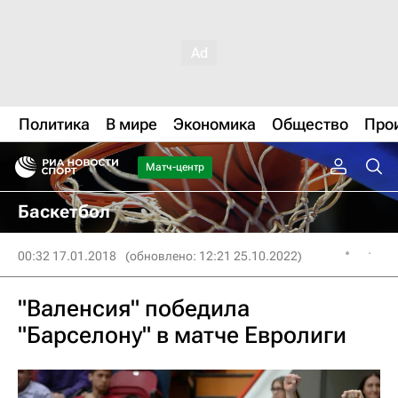
Политика
В мире
Экономика
Общество
Про
Матч-центр
Баскетбол
00:32 17.01.2018
(обновлено: 12:21 25.10.2022)
"Валенсия" победила
"Барселону" в матче Евролиги