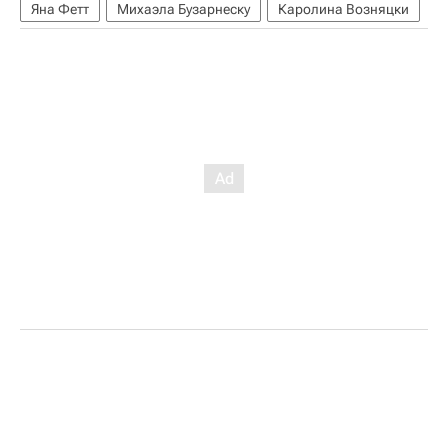
Яна Фетт
Михаэла Бузарнеску
Каролина Возняцки