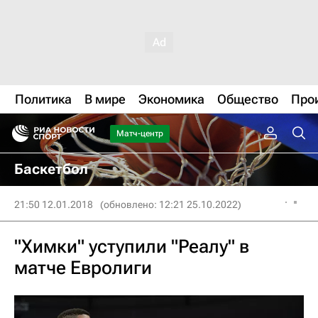
Политика
В мире
Экономика
Общество
Про
Матч-центр
Баскетбол
21:50 12.01.2018
(обновлено: 12:21 25.10.2022)
"Химки" уступили "Реалу" в
матче Евролиги