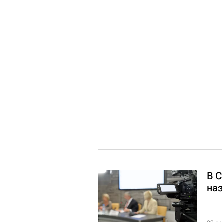
В 
на