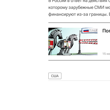
В России в ответ на действия
которому зарубежные СМИ мог
финансируют из-за границы. 
По
15 но
США