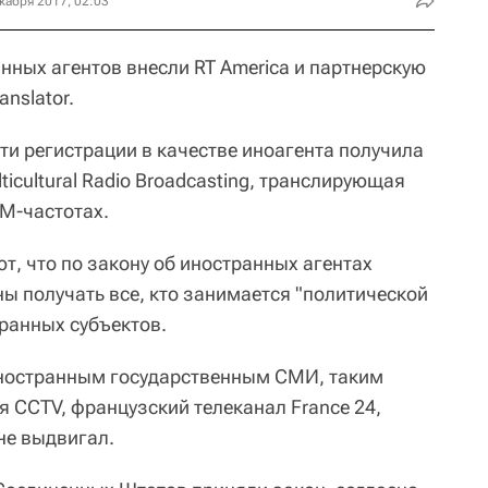
кабря 2017, 02:03
нных агентов внесли RT America и партнерскую
nslator.
и регистрации в качестве иноагента получила
icultural Radio Broadcasting, транслирующая
М-частотах.
т, что по закону об иностранных агентах
жны получать все, кто занимается "политической
транных субъектов.
иностранным государственным СМИ, таким
я CCTV, французский телеканал France 24,
не выдвигал.