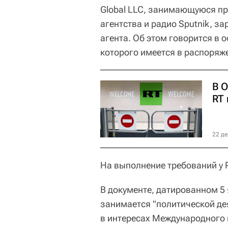
Global LLC, занимающуюся п
агентства и радио Sputnik, з
агента. Об этом говорится в
которого имеется в распоряж
В 
RT 
22 де
На выполнение требований у R
В документе, датированном 5 
занимается "политической д
в интересах Международного 