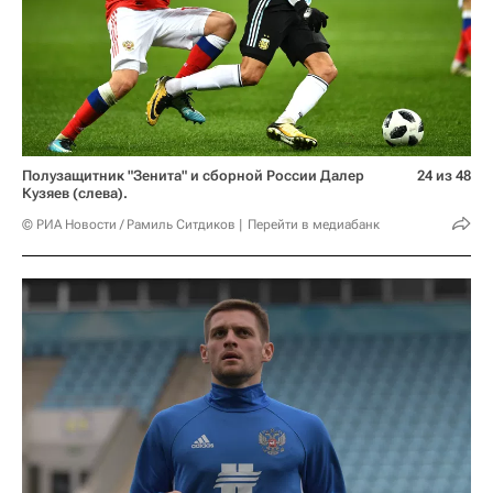
Полузащитник "Зенита" и сборной России Далер
24 из 48
Кузяев (слева).
© РИА Новости / Рамиль Ситдиков
Перейти в медиабанк