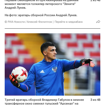
Первым сменщиком Игоря Акинфеева на данный
2 из 48
момент является голкипер питерского "Зенита"
Андрей Лунев.
На фото: вратарь сборной России Андрей Лунев.
© РИА Новости / Алексей Филиппов
Перейти в медиабанк
Третий вратарь сборной Владимир Габулов в зимнее
3 из 48
трансферное окно сменил тульский "Арсенал" на