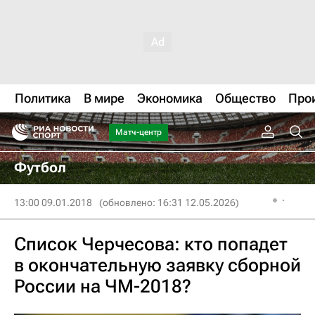
Политика
В мире
Экономика
Общество
Про
Матч-центр
Футбол
13:00 09.01.2018
(обновлено: 16:31 12.05.2026)
Список Черчесова: кто попадет
в окончательную заявку сборной
России на ЧМ-2018?