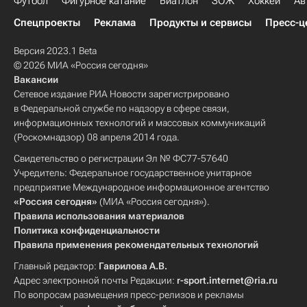
Футбол
Фигурное катание
Биатлон
ЗОЖ
Хоккей
Ав
Спецпроекты
Реклама
Продукты и сервисы
Пресс-ц
Версия 2023.1 Beta
© 2026 МИА «Россия сегодня»
Вакансии
Сетевое издание РИА Новости зарегистрировано
в Федеральной службе по надзору в сфере связи,
информационных технологий и массовых коммуникаций
(Роскомнадзор) 08 апреля 2014 года.
Свидетельство о регистрации Эл № ФС77-57640
Учредитель: Федеральное государственное унитарное
предприятие Международное информационное агентство
«Россия сегодня»
(МИА «Россия сегодня»).
Правила использования материалов
Политика конфиденциальности
Правила применения рекомендательных технологий
Главный редактор:
Гаврилова А.В.
Адрес электронной почты Редакции:
r-sport.internet@ria.ru
По вопросам размещения пресс-релизов и рекламы