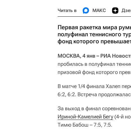
Читать в
МАКС
Дзе
Первая ракетка мира рум
полуфинал теннисного ту
фонд которого превышает
МОСКВА, 4 янв – РИА Новост
пробилась в полуфинал тенн
призовой фонд которого прев
В матче 1/4 финала Халеп пе
6:2, 6:2. Встреча продолжалас
За выход в финал соревнован
Ириной-Камелией Бегу
(4-й н
Тимю Бабош – 7:5, 7:5.