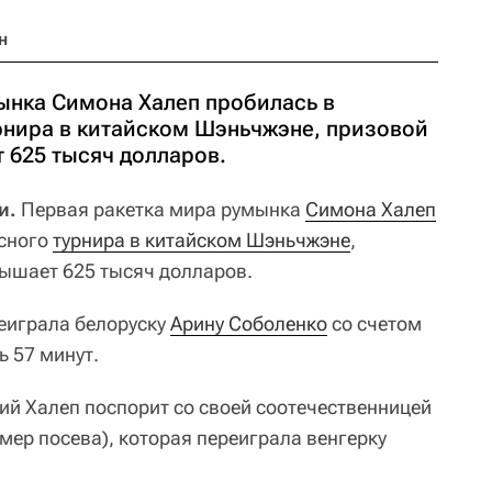
н
ынка Симона Халеп пробилась в
рнира в китайском Шэньчжэне, призовой
 625 тысяч долларов.
и.
Первая ракетка мира румынка
Симона Халеп
исного
турнира в китайском Шэньчжэне
,
ышает 625 тысяч долларов.
реиграла белоруску
Арину Соболенко
со счетом
ь 57 минут.
ий Халеп поспорит со своей соотечественницей
омер посева), которая переиграла венгерку