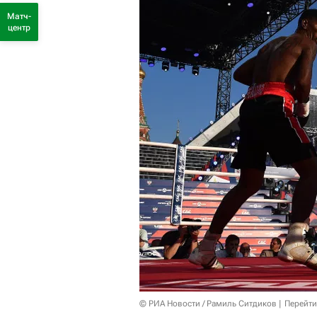
Матч-
центр
© РИА Новости / Рамиль Ситдиков
Перейти