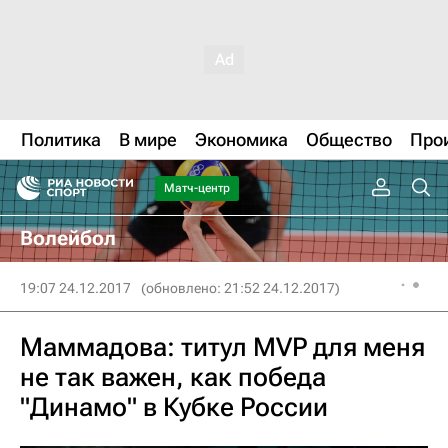
Политика
В мире
Экономика
Общество
Про
Матч-центр
Волейбол
19:07 24.12.2017
(обновлено: 21:52 24.12.2017)
Маммадова: титул MVP для меня
не так важен, как победа
"Динамо" в Кубке России