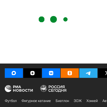
Футбол
Фигурное катание
Биатлон
ЗОЖ
Хоккей
Ав