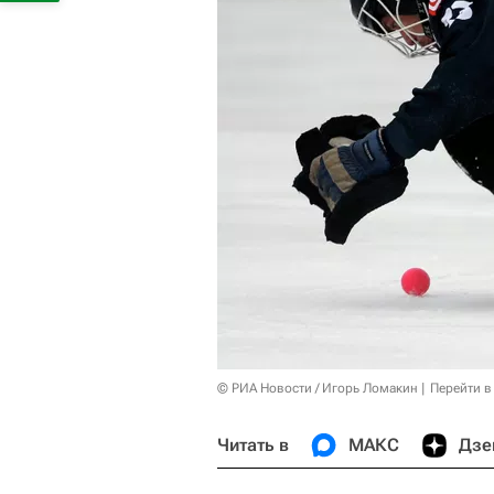
© РИА Новости / Игорь Ломакин
Перейти в
Читать в
МАКС
Дзе