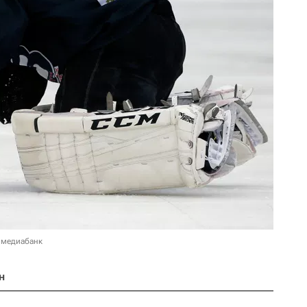
 медиабанк
н