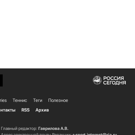
ries
Теннис
Теги
Полезное
нтакты
RSS
Архив
Главный редактор:
Гаврилова А.В.
Адрес электронной почты Редакции:
r-sport.internet@ria.ru