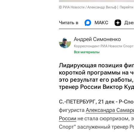
© РИА Новости / Александр Вильф
Перейти
Читать в
МАКС
Дзе
Андрей Симоненко
Корреспондент РИА Новости Спорт
Все материалы
Лидирующая позиция фиг
короткой программы на ч
это результат его работы
тренер России Виктор Ку
С.-ПЕТЕРБУРГ, 21 дек - Р-Сп
фигуриста
Александра Самар
России
не стала сюрпризом, эт
Спорт" заслуженный тренер Р