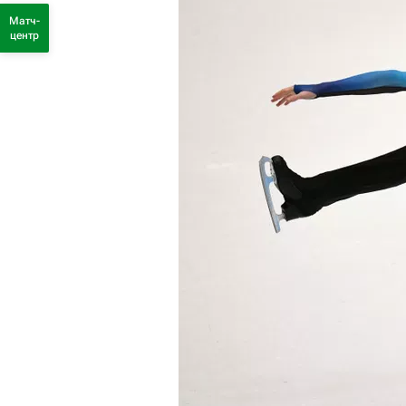
Матч-
центр