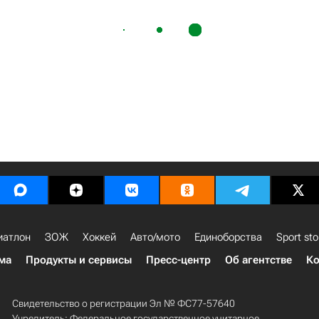
иатлон
ЗОЖ
Хоккей
Авто/мото
Единоборства
Sport sto
ма
Продукты и сервисы
Пресс-центр
Об агентстве
Ко
Свидетельство о регистрации Эл № ФС77-57640
Учредитель: Федеральное государственное унитарное