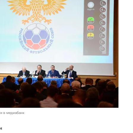
и в медиабанк
н