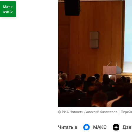
Матч-
центр
© РИА Новости / Алексей Филиппов
Перейт
Читать в
МАКС
Дзе