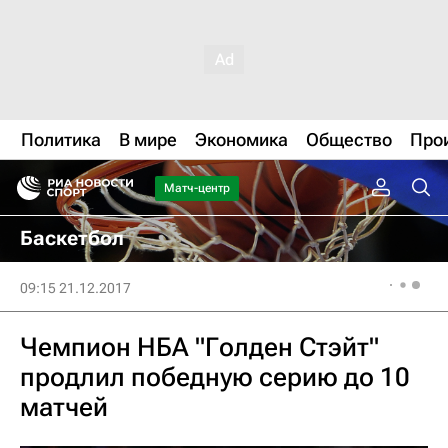
Политика
В мире
Экономика
Общество
Про
Матч-центр
Баскетбол
09:15 21.12.2017
Чемпион НБА "Голден Стэйт"
продлил победную серию до 10
матчей