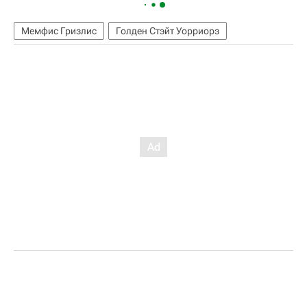
Мемфис Гризлис
Голден Стэйт Уорриорз