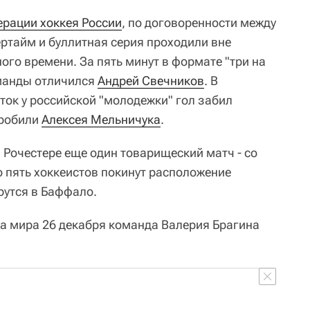
ерации хоккея России
, по договоренности между
тайм и буллитная серия проходили вне
ого времени. За пять минут в формате "три на
оманды отличился
Андрей Свечников
. В
ток у российской "молодежки" гол забил
пробили
Алексея Мельничука
.
в Рочестере еще один товарищеский матч - со
о пять хоккеистов покинут расположение
рутся в Баффало.
а мира 26 декабря команда Валерия Брагина