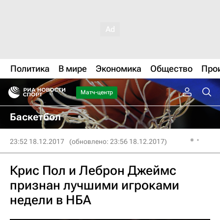
Политика
В мире
Экономика
Общество
Про
Матч-центр
Баскетбол
23:52 18.12.2017
(обновлено: 23:56 18.12.2017)
Крис Пол и Леброн Джеймс
признан лучшими игроками
недели в НБА