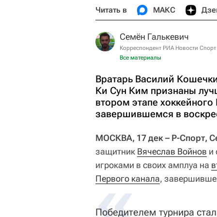
Читать в
МАКС
Дзе
Семён Галькевич
Корреспондент РИА Новости Спорт
Все материалы
Вратарь Василий Кошечки
Ки Сун Ким признаны луч
втором этапе хоккейного 
завершившемся в воскрес
МОСКВА, 17 дек – Р-Спорт, 
защитник
Вячеслав Войнов
и 
игроками в своих амплуа на
в
Первого канала
, завершивше
Победителем турнира стал