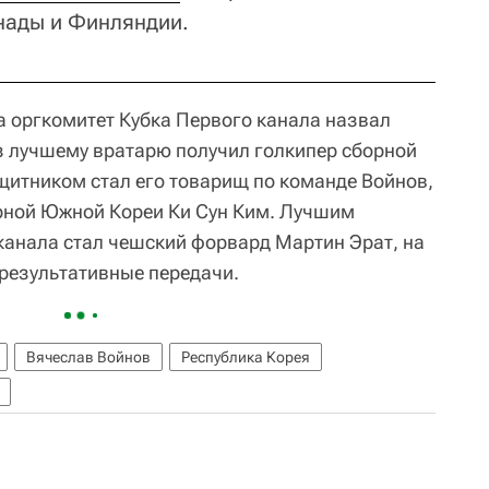
нады и Финляндии.
 оргкомитет Кубка Первого канала назвал
з лучшему вратарю получил голкипер сборной
итником стал его товарищ по команде Войнов,
ной Южной Кореи Ки Сун Ким. Лучшим
анала стал чешский форвард Мартин Эрат, на
и результативные передачи.
Вячеслав Войнов
Республика Корея