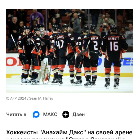
© AFP 2024 / Sean M. Haffey
Читать в
МАКС
Дзен
Хоккеисты "Анахайм Дакс" на своей арене