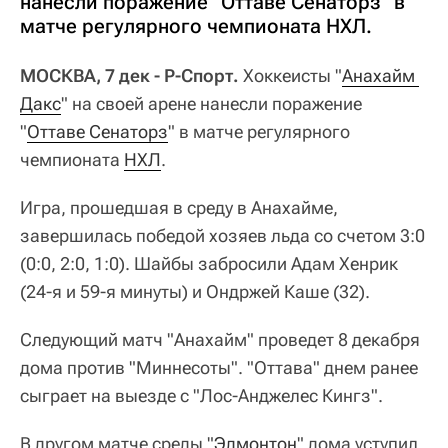
нанесли поражение "Оттаве Сенаторз" в
матче регулярного чемпионата НХЛ.
МОСКВА, 7 дек - Р-Спорт.
Хоккеисты "
Анахайм 
Дакс
" на своей арене нанесли поражение
"
Оттаве Сенаторз
" в матче регулярного
чемпионата
НХЛ
.
Игра, прошедшая в среду в Анахайме,
завершилась победой хозяев льда со счетом 3:0
(0:0, 2:0, 1:0). Шайбы забросили Адам Хенрик
(24-я и 59-я минуты) и Ондржей Каше (32).
Следующий матч "Анахайм" проведет 8 декабря
дома против "Миннесоты". "Оттава" днем ранее
сыграет на выезде с "Лос-Анджелес Кингз".
В другом матче среды "
Эдмонтон
" дома уступил