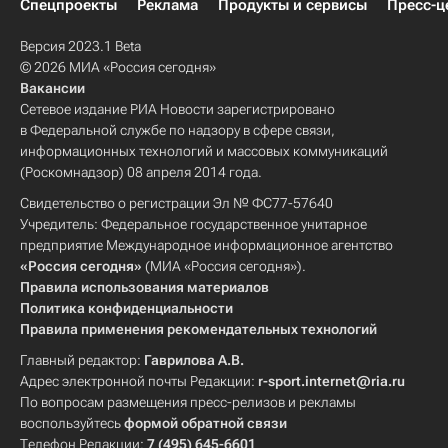
Спецпроекты
Реклама
Продукты и сервисы
Пресс-ц
Версия 2023.1 Beta
© 2026 МИА «Россия сегодня»
Вакансии
Сетевое издание РИА Новости зарегистрировано
в Федеральной службе по надзору в сфере связи,
информационных технологий и массовых коммуникаций
(Роскомнадзор) 08 апреля 2014 года.
Свидетельство о регистрации Эл № ФС77-57640
Учредитель: Федеральное государственное унитарное
предприятие Международное информационное агентство
«Россия сегодня»
(МИА «Россия сегодня»).
Правила использования материалов
Политика конфиденциальности
Правила применения рекомендательных технологий
Главный редактор:
Гаврилова А.В.
Адрес электронной почты Редакции:
r-sport.internet@ria.ru
По вопросам размещения пресс-релизов и рекламы
воспользуйтесь
формой обратной связи
Телефон Редакции:
7 (495) 645-6601