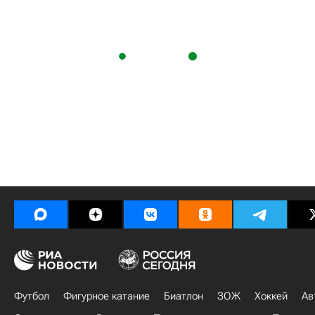
Футбол
Фигурное катание
Биатлон
ЗОЖ
Хоккей
Ав