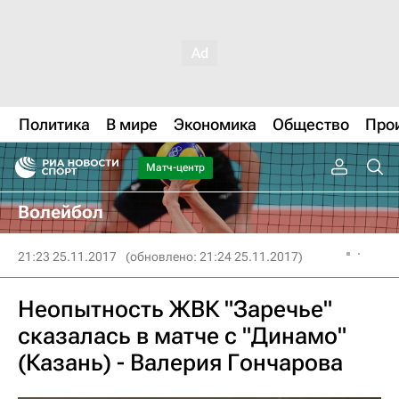
Политика
В мире
Экономика
Общество
Про
Матч-центр
Волейбол
21:23 25.11.2017
(обновлено: 21:24 25.11.2017)
Неопытность ЖВК "Заречье"
сказалась в матче с "Динамо"
(Казань) - Валерия Гончарова