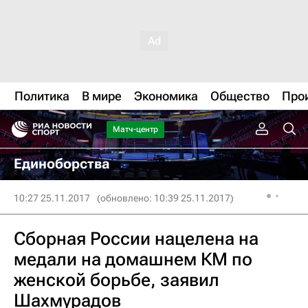
Политика
В мире
Экономика
Общество
Про
Матч-центр
Единоборства
10:27 25.11.2017
(обновлено: 10:39 25.11.2017)
Сборная России нацелена на
медали на домашнем КМ по
женской борьбе, заявил
Шахмурадов