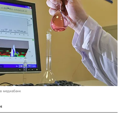
 в медиабанк
н