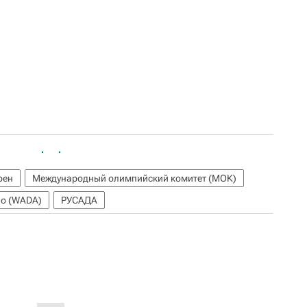
рен
Международный олимпийский комитет (МОК)
во (WADA)
РУСАДА