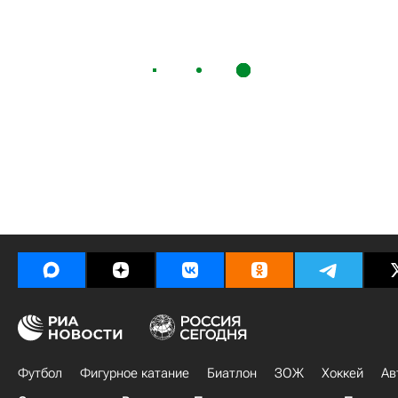
Футбол
Фигурное катание
Биатлон
ЗОЖ
Хоккей
Ав