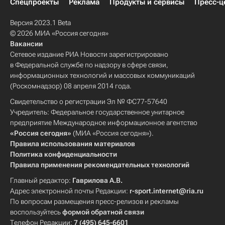
Спецпроекты
Реклама
Продукты и сервисы
Пресс-ц
Версия 2023.1 Beta
© 2026 МИА «Россия сегодня»
Вакансии
Сетевое издание РИА Новости зарегистрировано
в Федеральной службе по надзору в сфере связи,
информационных технологий и массовых коммуникаций
(Роскомнадзор) 08 апреля 2014 года.
Свидетельство о регистрации Эл № ФС77-57640
Учредитель: Федеральное государственное унитарное
предприятие Международное информационное агентство
«Россия сегодня»
(МИА «Россия сегодня»).
Правила использования материалов
Политика конфиденциальности
Правила применения рекомендательных технологий
Главный редактор:
Гаврилова А.В.
Адрес электронной почты Редакции:
r-sport.internet@ria.ru
По вопросам размещения пресс-релизов и рекламы
воспользуйтесь
формой обратной связи
Телефон Редакции:
7 (495) 645-6601