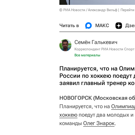
© РИА Новости / Александр Вильф
Перейти
Читать в
МАКС
Дзе
Семён Галькевич
Корреспондент РИА Новости Спорт
Все материалы
Планируется, что на Олим
России по хоккею поедут 
заявил главный тренер к
НОВОГОРСК (Московская обла
Планируется, что на
Олимпиад
хоккею
поедут два молодых и
команды
Олег Знарок
.