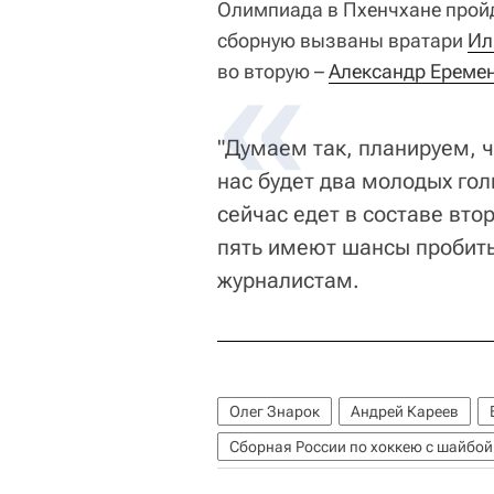
Олимпиада в Пхенчхане пройде
сборную вызваны вратари
Ил
во вторую –
Александр Ереме
"Думаем так, планируем, ч
нас будет два молодых гол
сейчас едет в составе вто
пять имеют шансы пробитьс
журналистам.
Олег Знарок
Андрей Кареев
Сборная России по хоккею с шайбой