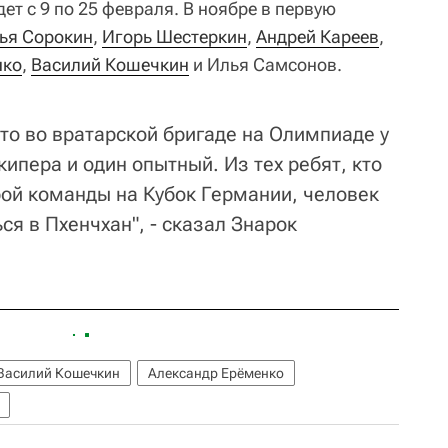
т с 9 по 25 февраля. В ноябре в первую
ья Сорокин
,
Игорь Шестеркин
,
Андрей Кареев
,
нко
,
Василий Кошечкин
и Илья Самсонов.
то во вратарской бригаде на Олимпиаде у
кипера и один опытный. Из тех ребят, кто
рой команды на Кубок Германии, человек
я в Пхенчхан", - сказал Знарок
Василий Кошечкин
Александр Ерёменко