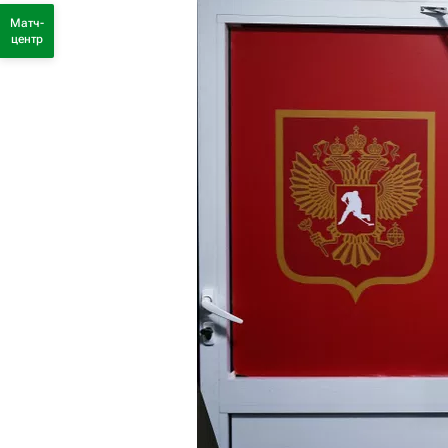
Матч-
центр