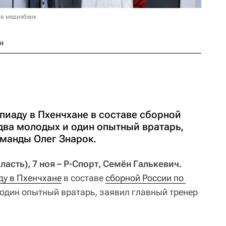
 в медиабанк
н
пиаду в Пхенчхане в составе сборной
два молодых и один опытный вратарь,
оманды Олег Знарок.
сть), 7 ноя – Р-Спорт, Семён Галькевич.
у в Пхенчхане
в составе
сборной России по 
 один опытный вратарь, заявил главный тренер