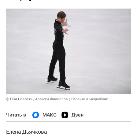
© РИА Новости / Алексей Филиппов
Перейти в медиабанк
Читать в
МАКС
Дзен
Елена Дьячкова