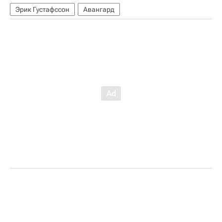
Эрик Густафссон
Авангард